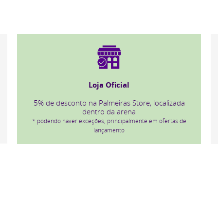
Nubank Parque Shop
15% de desconto no Nubank Parque Shop, a loja
online da arena
* podendo haver exceções, principalmente em ofertas de
lançamento