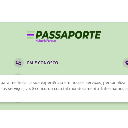
FALE CONOSCO
Av
passaporte@nubankparque.com
para melhorar a sua experiência em nossos serviços, personalizar
Ág
ossos serviços, você concorda com tal monitoramento. Informamos 
(11) 4800-6668
até
(11) 93300-7756