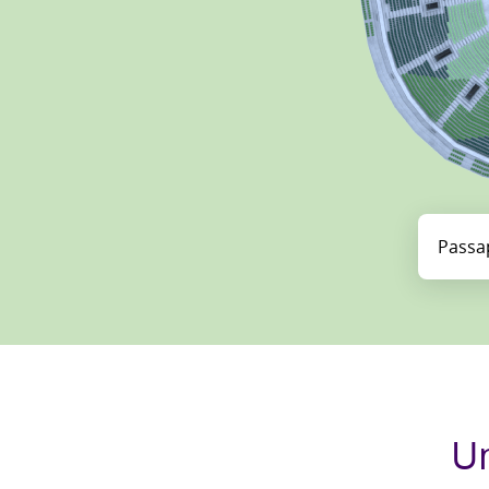
Passa
U