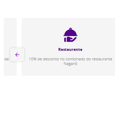
Loja Oficial
5% de desconto na Palmeiras Store, localizada
dentro da arena
urante
* podendo haver exceções, principalmente em ofertas de
lançamento