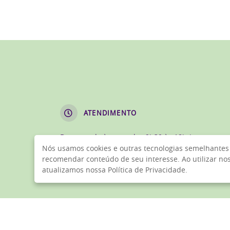
ATENDIMENTO
De segunda à sexta, das 9h30 às 18h (exceto
Nós usamos cookies e outras tecnologias semelhantes 
feriados)
recomendar conteúdo de seu interesse. Ao utilizar n
Dias de jogos: 3h antes da abertura dos portões 
atualizamos nossa Política de Privacidade.
o intervalo da partida