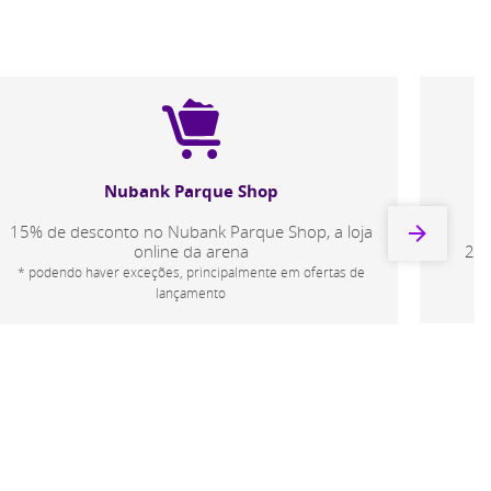
Tour Nubank Parque
20% de desconto no Tour oficial do Nubank
10% 
Parque