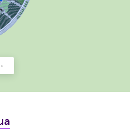
ul
Comprar
ua