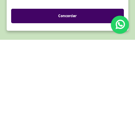
passaporte@nubankparque.com
(11) 4800-6668
Concordar
(11) 93300-7756
COMO CHEGAR
Av. Francisco Matarazzo, 1705
Água Branca, São Paulo - SP, 05001-200
Veja a rota
TERMOS E POLÍTICA
DÚVIDAS
POWERED BY